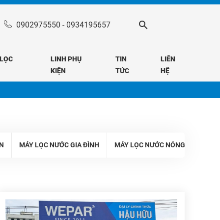
0902975550
-
0934195657
 LỌC
LINH PHỤ
TIN
LIÊN
KIỆN
TỨC
HỆ
N
MÁY LỌC NƯỚC GIA ĐÌNH
MÁY LỌC NƯỚC NÓNG LẠNH NGU