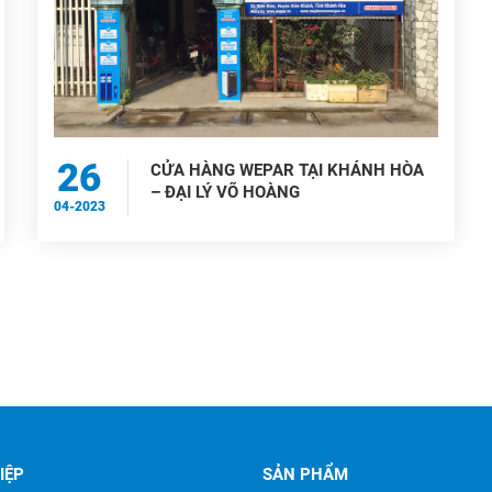
26
CỬA HÀNG WEPAR TẠI KHÁNH HÒA
– ĐẠI LÝ VÕ HOÀNG
04-2023
IỆP
SẢN PHẨM