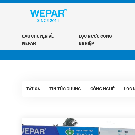
CÂU CHUYỆN VỀ
LỌC NƯỚC CÔNG
WEPAR
NGHIỆP
TẤT CẢ
TIN TỨC CHUNG
CÔNG NGHỆ
LỌC 