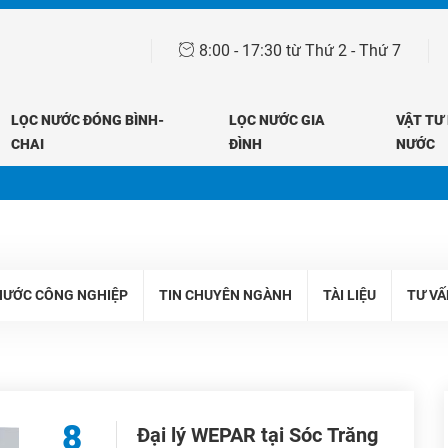
8:00 - 17:30 từ Thứ 2 - Thứ 7
LỌC NƯỚC ĐÓNG BÌNH-
LỌC NƯỚC GIA
VẬT TƯ
CHAI
ĐÌNH
NƯỚC
Trang chủ
Tin tức
Đại lý Wepar
NƯỚC CÔNG NGHIỆP
TIN CHUYÊN NGÀNH
TÀI LIỆU
TƯ VẤ
8
Đại lý WEPAR tại Sóc Trăng