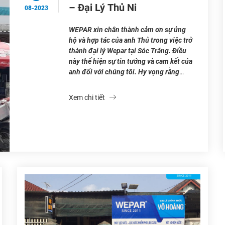
– Đại Lý Thủ Ni
08-2023
WEPAR xin chân thành cảm ơn sự ủng
hộ và hợp tác của anh Thủ trong việc trở
thành đại lý Wepar tại Sóc Trăng. Điều
này thể hiện sự tin tưởng và cam kết của
anh đối với chúng tôi. Hy vọng rằng
mối quan hệ hợp tác giữa chúng ta sẽ
tiếp tục […]
Xem chi tiết