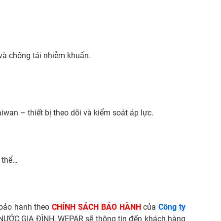
 và chống tái nhiễm khuẩn.
iwan – thiết bị theo dõi và kiểm soát áp lực.
 thể…
 bảo hành theo
CHÍNH SÁCH BẢO HÀNH
của
Công ty
NƯỚC GIA ĐÌNH
, WEPAR sẽ thông tin đến khách hàng