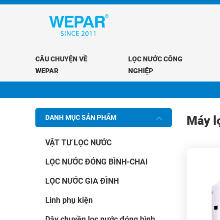
CÂU CHUYỆN VỀ
LỌC NƯỚC CÔNG
WEPAR
NGHIỆP
DANH MỤC SẢN PHẨM
Máy l
VẬT TƯ LỌC NƯỚC
LỌC NƯỚC ĐÓNG BÌNH-CHAI
LỌC NƯỚC GIA ĐÌNH
Linh phụ kiện
Dây chuyền lọc nước đóng bình