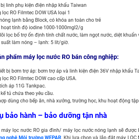
 bị linh phụ kiện điện nhập khẩu Taiwan
 lọc RO Filmtec DOW USA loại 1
óng lạnh bằng Block, có khóa an toàn cho trẻ
hoạt tính độ iodine 1000-1000mgI2/g
õi lọc bổ trợ ổn định tính chất nước, làm ngọt nước, diệt khuẩn
suất làm nóng – lạnh: 5 lít/giờ.
ản phẩm máy lọc nước RO bán công nghiệp:
iết bị bơm trợ áp: bơm trợ áp và linh kiện điện 36V nhập khẩu Ta
 lọc RO Filmtec DOW cao cấp USA.
tích áp 11G Tankpac.
 kế tủ chứa theo yêu cầu.
ợp dùng cho bếp ăn, nhà xưởng, trường học, khu hoạt động tập
vụ bảo hành – bảo dưỡng tận nhà
 máy lọc nước RO gia đình/ máy lọc nước nóng lạnh sẽ được
ng nghệ Môi trường WEPAR
. Khi lựa chọn và lắp đặt máy
LỌC 