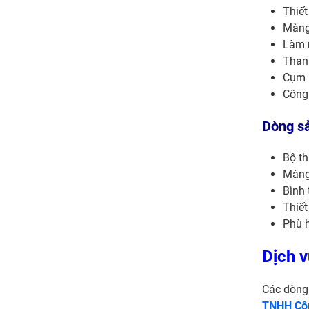
Thiết
Màng
Làm n
Than 
Cụm l
Công 
Dòng s
Bộ th
Màng
Bình 
Thiết
Phù h
Dịch 
Các dòng
TNHH Cô