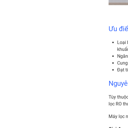
Ưu đi
Loại 
khuẩn
Ngăn 
Cung 
Đạt t
Nguyê
Tùy thuộc
lọc RO th
Máy lọc 