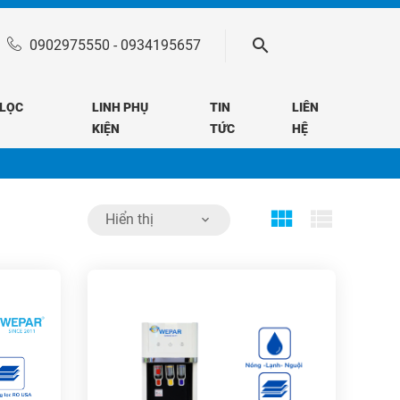
0902975550
-
0934195657
 LỌC
LINH PHỤ
TIN
LIÊN
KIỆN
TỨC
HỆ
Hiển thị