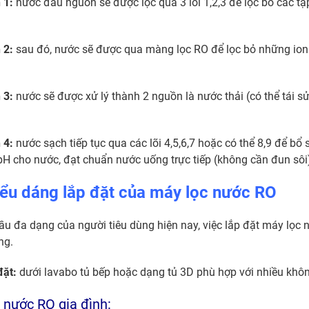
 1:
nước đầu nguồn sẽ được lọc qua 3 lõi 1,2,3 để lọc bỏ các tạ
 2:
sau đó, nước sẽ được qua màng lọc RO để lọc bỏ những ion k
 3:
nước sẽ được xử lý thành 2 nguồn là nước thải (có thể tái 
 4:
nước sạch tiếp tục qua các lõi 4,5,6,7 hoặc có thể 8,9 để bổ 
H cho nước, đạt chuẩn nước uống trực tiếp (không cần đun sôi
iểu dáng lắp đặt của máy lọc nước RO
ầu đa dạng của người tiêu dùng hiện nay, việc lắp đặt máy lọc 
ng.
đặt:
dưới lavabo tủ bếp hoặc dạng tủ 3D phù hợp với nhiều khôn
 nước RO gia đình: