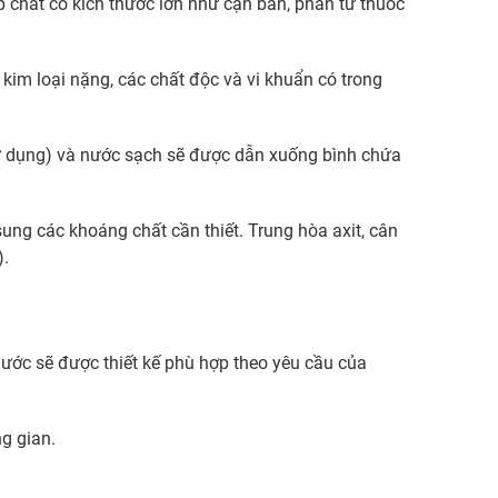
p chất có kích thước lớn như cặn bẩn, phân tử thuốc
im loại nặng, các chất độc và vi khuẩn có trong
sử dụng) và nước sạch sẽ được dẫn xuống bình chứa
sung các khoáng chất cần thiết. Trung hòa axit, cân
).
nước sẽ được thiết kế phù hợp theo yêu cầu của
g gian.