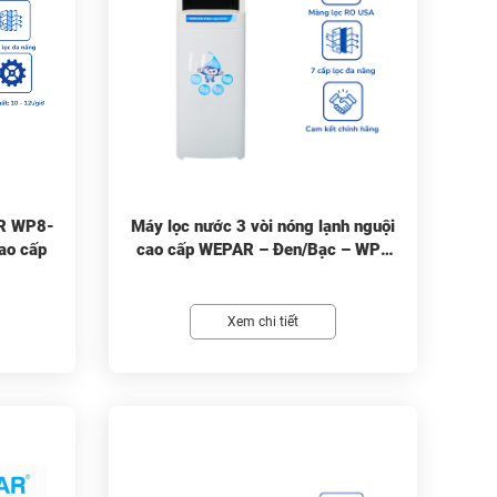
AR WP8-
Máy lọc nước 3 vòi nóng lạnh nguội
ao cấp
cao cấp WEPAR – Đen/Bạc – WP-
VN330
Xem chi tiết