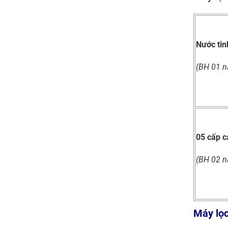
Nước tin
(BH 01 
05 cấp 
(BH 02 
Máy lọc