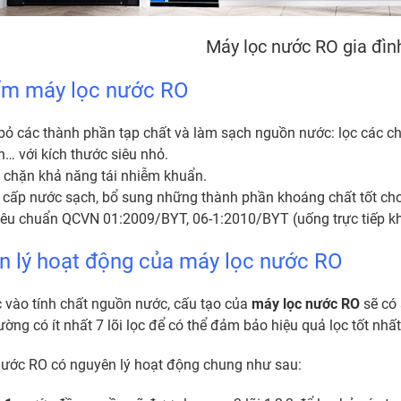
Máy lọc nước RO gia đì
ểm máy lọc nước RO
bỏ các thành phần tạp chất và làm sạch nguồn nước: lọc các chất
… với kích thước siêu nhỏ.
chặn khả năng tái nhiễm khuẩn.
cấp nước sạch, bổ sung những thành phần khoáng chất tốt cho
iêu chuẩn QCVN 01:2009/BYT, 06-1:2010/BYT (uống trực tiếp kh
n lý hoạt động của máy lọc nước RO
 vào tính chất nguồn nước, cấu tạo của
máy lọc nước RO
sẽ có 
ường có ít nhất 7 lõi lọc để có thể đảm bảo hiệu quả lọc tốt nhất
nước RO có nguyên lý hoạt động chung như sau: