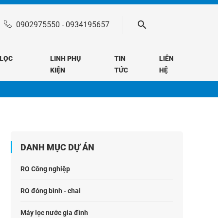
0902975550
-
0934195657
 LỌC
LINH PHỤ
TIN
LIÊN
KIỆN
TỨC
HỆ
DANH MỤC DỰ ÁN
RO Công nghiệp
RO đóng bình - chai
Máy lọc nước gia đình