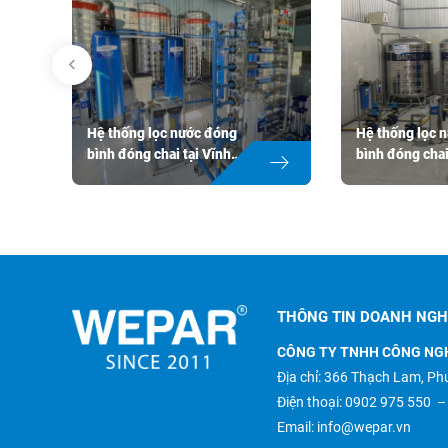
Hệ thống lọc nước đóng
Hệ thống lọc 
bình đóng chai tại Vĩnh
bình đóng chai
Long
thủ công ở Bì
Hệ thốn
Hệ thống lọc
nước đ
nước đóng bình
đóng ch
đóng chai tại
rót bán
THÔNG TIN DOANH NGH
Vĩnh Long
ở Bình 
CÔNG TY TNHH CÔNG NG
Địa chỉ: 366 Thạch Lam, 
Điện thoại:
0902 975 550
Email:
info@wepar.vn