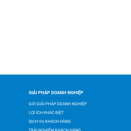
HỆ THỐNG LỌC NƯỚC
Công trình lắp máy lọc nước
ĐÓNG BÌNH
trường học của WEPAR
Công trình lắp
HỆ THỐNG LỌC
máy lọc nước
NƯỚC ĐÓNG
trường học của
GIẢI PHÁP DOANH NGHIỆP
BÌNH
WEPAR
GÓI GIẢI PHÁP DOANH NGHIỆP
LỢI ÍCH KHÁC BIỆT
DỊCH VỤ KHÁCH HÀNG
TRẢI NGHIỆM KHÁCH HÀNG