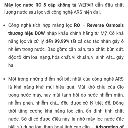
Máy lọc nước RO 8 cấp không tủ
WEPAR
dẫn đầu chất
lượng nước sau lọc với công nghệ ARS hiện đại.
Công nghệ tích hợp màng lọc
RO – Reverse Osmosis
thương hiệu DOW
nhập khẩu chính hãng từ Mỹ. Có khả
năng lọc và xử lý đến
99,99%
tất cả các tác nhân gây ô
nhiễm trong nước. Bao gồm: cặn bẩn, tạp chất, bùn đất,
độc tố kim loại nặng, hóa chất, vi khuẩn, vi sinh vật… gây
hại.
Một trong những điểm nổi bật nhất của công nghệ ARS
là khả năng khử mùi hiệu quả. Mùi khó chịu của Clo
trong nước máy, hay mùi tanh hôi do nước nhiễm mặn,
nhiễm phèn, nhiễm chì… đều được xử lý triệt để. Đồng
thời tăng cường khả năng lọc cặn, ổn định tính chất
nước. Sở dĩ có được điều này, là nhờ máy lọc nước đặc
biệt sử dụng loại than hoạt tính cao cấp –
Adsorption of