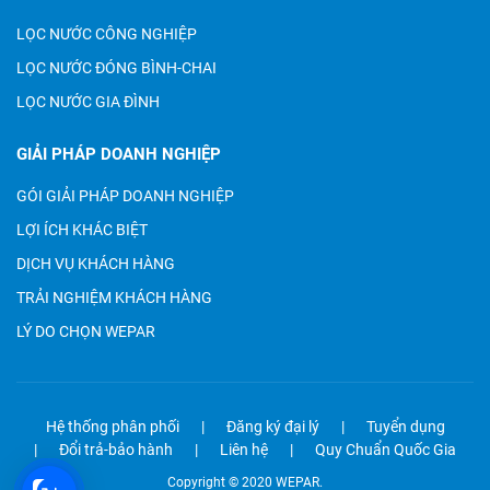
LỌC NƯỚC CÔNG NGHIỆP
LỌC NƯỚC ĐÓNG BÌNH-CHAI
LỌC NƯỚC GIA ĐÌNH
GIẢI PHÁP DOANH NGHIỆP
GÓI GIẢI PHÁP DOANH NGHIỆP
LỢI ÍCH KHÁC BIỆT
DỊCH VỤ KHÁCH HÀNG
TRẢI NGHIỆM KHÁCH HÀNG
LÝ DO CHỌN WEPAR
Hệ thống phân phối
Đăng ký đại lý
Tuyển dụng
Đổi trả-bảo hành
Liên hệ
Quy Chuẩn Quốc Gia
Copyright © 2020 WEPAR.