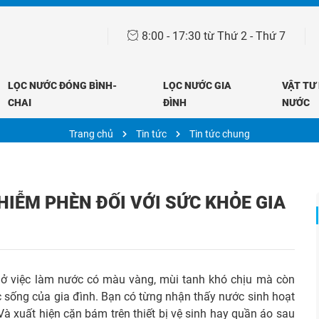
8:00 - 17:30 từ Thứ 2 - Thứ 7
TIN TỨC
LỌC NƯỚC ĐÓNG BÌNH-
LỌC NƯỚC GIA
VẬT TƯ
CHAI
ĐÌNH
NƯỚC
Trang chủ
Tin tức
Tin tức chung
HIỄM PHÈN ĐỐI VỚI SỨC KHỎE GIA
 ở việc làm nước có màu vàng, mùi tanh khó chịu mà còn
c sống của gia đình. Bạn có từng nhận thấy nước sinh hoạt
Và xuất hiện cặn bám trên thiết bị vệ sinh hay quần áo sau