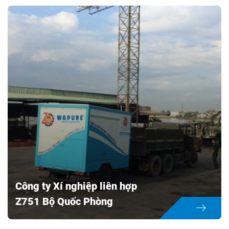
Xí Nghiệp Tăng Thiết Giáp
Location:
Khu Công Nghiệp Long Bình
Construction time:
2016
Investor:
Công ty Xí nghiệp liên hợp Z751
Object:
Xử lí nước
Công ty Xí nghiệp liên hợp
Z751 Bộ Quốc Phòng