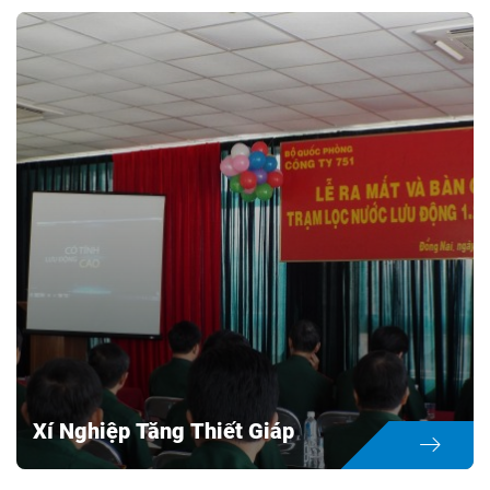
Công trình hệ thống lọc nước tinh khiết
Location:
tỉnh Kiên Giang
Construction time:
Investor:
Nguyễn Văn A
Object:
Xử lí nước
Xí Nghiệp Tăng Thiết Giáp