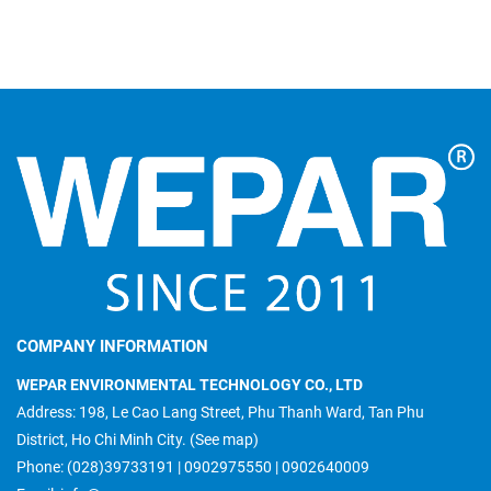
Công ty Xí nghiệp liên hợp Z751 Bộ Quốc
Phòng
Location:
Đồng Nai
Construction time:
2016
COMPANY INFORMATION
Investor:
Công ty Z751
Object:
Lọc nước cơ động
WEPAR ENVIRONMENTAL TECHNOLOGY CO., LTD
Address: 198, Le Cao Lang Street, Phu Thanh Ward, Tan Phu
District, Ho Chi Minh City.
(See map)
Phone:
(028)39733191
|
0902975550
|
0902640009