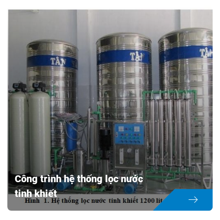
Công trình lắp máy lọc nước trường học
của WEPAR
Location:
Thành phố Hồ Chí Minh
Construction time:
-
Investor:
Trường học các quận
Object:
Lọc nước trực tiếp
Công trình hệ thống lọc nước
tinh khiết