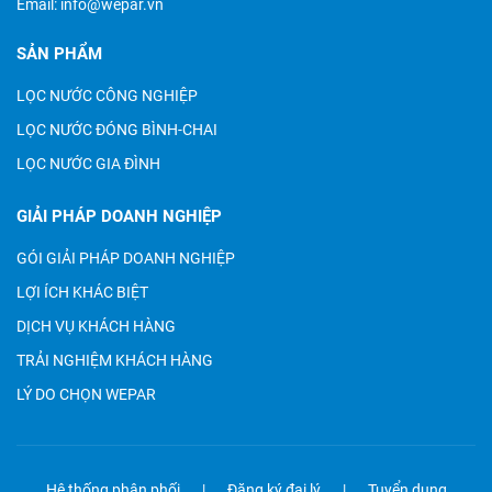
Email:
info@wepar.vn
SẢN PHẨM
LỌC NƯỚC CÔNG NGHIỆP
LỌC NƯỚC ĐÓNG BÌNH-CHAI
LỌC NƯỚC GIA ĐÌNH
GIẢI PHÁP DOANH NGHIỆP
GÓI GIẢI PHÁP DOANH NGHIỆP
LỢI ÍCH KHÁC BIỆT
DỊCH VỤ KHÁCH HÀNG
TRẢI NGHIỆM KHÁCH HÀNG
LÝ DO CHỌN WEPAR
Hệ thống phân phối
Đăng ký đại lý
Tuyển dụng