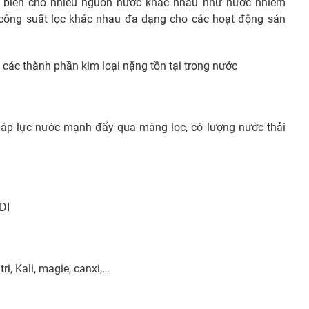
 biến cho nhiều nguồn nước khác nhau như nước nhiễm
 công suất lọc khác nhau đa dạng cho các hoạt động sản
h các thành phần kim loại nặng tồn tại trong nước
i áp lực nước mạnh đẩy qua màng lọc, có lượng nước thải
CDI
ri, Kali, magie, canxi,…