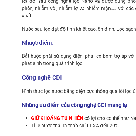
Ra đời sau công nghệ lọc Nano và được dùng phổ
phèn, nhiễm vôi, nhiễm lợ và nhiễm mặn,…. với các
xuất.
Nước sau lọc đạt độ tinh khiết cao, ổn định. Lọc sạc
Nhược điểm
:
Bắt buộc phải sử dụng điện, phải có bơm trợ áp vớ
phát sinh trong quá trình lọc
Công nghệ CDI
Hình thức lọc nước bằng điện cực thông qua lõi lọc 
Những ưu điểm của công nghệ CDI mang lại
GIỮ KHOÁNG TỰ NHIÊN
có lợi cho cơ thể như Nat
Tỉ lệ nước thải ra thấp chỉ từ 5% đến 20%.