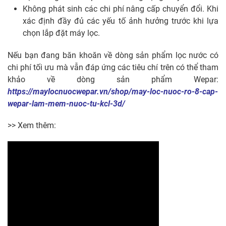
Không phát sinh các chi phí nâng cấp chuyển đổi. Khi
xác định đầy đủ các yếu tố ảnh hưởng trước khi lựa
chọn lắp đặt máy lọc.
Nếu bạn đang băn khoăn về dòng sản phẩm lọc nước có
chi phí tối ưu mà vẫn đáp ứng các tiêu chí trên có thể tham
khảo về dòng sản phẩm Wepar:
https://maylocnuocwepar.vn/shop/may-loc-nuoc-ro-8-cap-
wepar-lam-mem-nuoc-tu-kcl-3d/
>> Xem thêm: