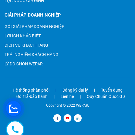
LỌC NƯỚC GIA ĐÌNH
GIẢI PHÁP DOANH NGHIỆP
GÓI GIẢI PHÁP DOANH NGHIỆP
LỢI ÍCH KHÁC BIỆT
DỊCH VỤ KHÁCH HÀNG
TRẢI NGHIỆM KHÁCH HÀNG
LÝ DO CHỌN WEPAR
Hệ thống phân phối
Đăng ký đại lý
Tuyển dụng
Đổi trả-bảo hành
Liên hệ
Quy Chuẩn Quốc Gia
Copyright © 2022 WEPAR.