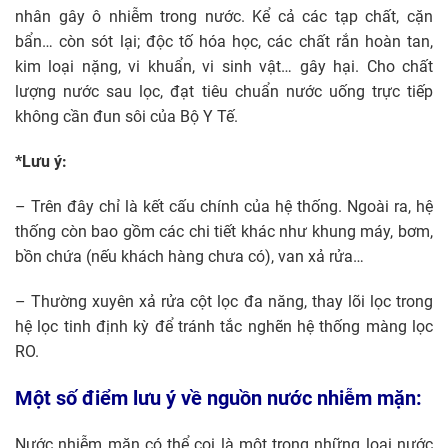
nhân gây ô nhiễm trong nước. Kể cả các tạp chất, cặn
bẩn… còn sót lại; độc tố hóa học, các chất rắn hoàn tan,
kim loại nặng, vi khuẩn, vi sinh vật… gây hại. Cho chất
lượng nước sau lọc, đạt tiêu chuẩn nước uống trực tiếp
không cần đun sôi của Bộ Y Tế.
*Lưu ý:
– Trên đây chỉ là kết cấu chính của hệ thống. Ngoài ra, hệ
thống còn bao gồm các chi tiết khác như khung máy, bơm,
bồn chứa (nếu khách hàng chưa có), van xả rửa…
– Thường xuyên xả rửa cột lọc đa năng, thay lõi lọc trong
hệ lọc tinh định kỳ để tránh tắc nghẽn hệ thống màng lọc
RO.
Một số điểm lưu ý về nguồn nước nhiễm mặn:
Nước nhiễm mặn có thể coi là một trong những loại nước