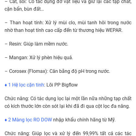
– Cát, sỏi: Có tác dụng đỡ vật liệu và giữ lại các tạp chất,
cặn bẩn, bùn đất…
– Than hoạt tính: Xử lý mùi clo, mùi tanh hôi trong nước
nhờ than hoạt tính cao cấp đến từ thương hiệu WEPAR.
– Resin: Giúp làm mềm nước.
– Mangan: Xử lý phèn hiệu quả.
– Corosex (Flomax): Cân bằng độ pH trong nước.
♦ 1 Hệ lọc cặn tinh
: Lõi PP Bigflow
Chức năng: Có tác dụng lọc lại một lần nữa những tạp chất
có kích thước lớn còn sót lại khi đã đi qua cột lọc đa năng.
♦ 2 Màng lọc RO DOW
nhập khẩu chính hãng từ Mỹ.
Chức năng: Giúp lọc và xử lý đến 99,99% tất cả các tác