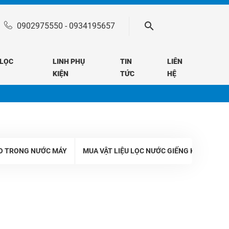
0902975550
-
0934195657
 LỌC
LINH PHỤ
TIN
LIÊN
KIỆN
TỨC
HỆ
O TRONG NƯỚC MÁY
MUA VẬT LIỆU LỌC NƯỚC GIẾNG KHOAN Ở Đ