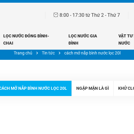
8:00 - 17:30 từ Thứ 2 - Thứ 7
LỌC NƯỚC ĐÓNG BÌNH-
LỌC NƯỚC GIA
VẬT TƯ
Tin tức
CHAI
ĐÌNH
NƯỚC
Trang chủ
Tin tức
cách mở nắp bình nước lọc 20l
CÁCH MỞ NẮP BÌNH NƯỚC LỌC 20L
NGẬP MẶN LÀ GÌ
KHỬ CL