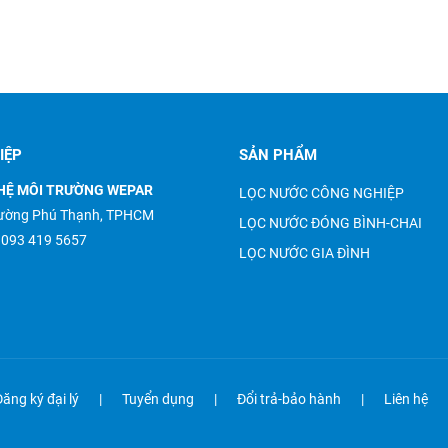
IỆP
SẢN PHẨM
HỆ MÔI TRƯỜNG WEPAR
LỌC NƯỚC CÔNG NGHIỆP
Phường Phú Thạnh, TPHCM
LỌC NƯỚC ĐÓNG BÌNH-CHAI
–
093 419 5657
LỌC NƯỚC GIA ĐÌNH
Đăng ký đại lý
Tuyển dụng
Đổi trả-bảo hành
Liên hệ