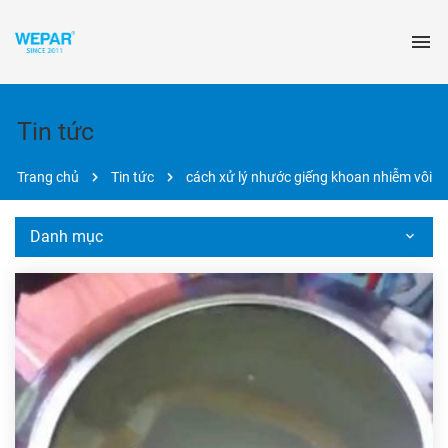
Tin tức
Trang chủ
Tin tức
cách xử lý nhước giếng khoan nhiễm vôi
Danh mục