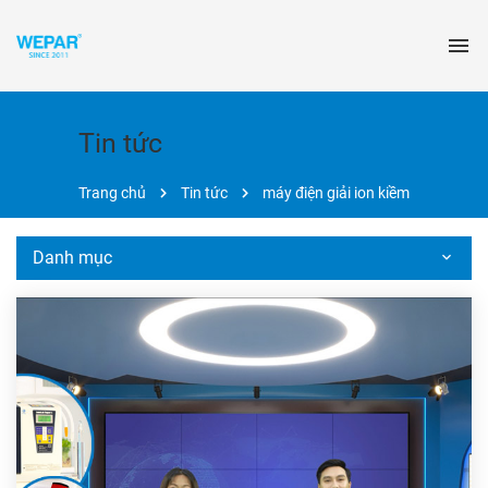
Tin tức
Trang chủ
Tin tức
máy điện giải ion kiềm
Danh mục