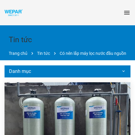
Tin tức
Trang chủ
Tin tức
Có nên lắp máy lọc nước đầu nguồn
Danh mục