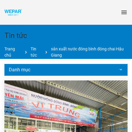
Tin tức
Trang
Tin
sản xuất nước đóng bình đóng chai Hậu
chủ
tức
Giang
Danh mục