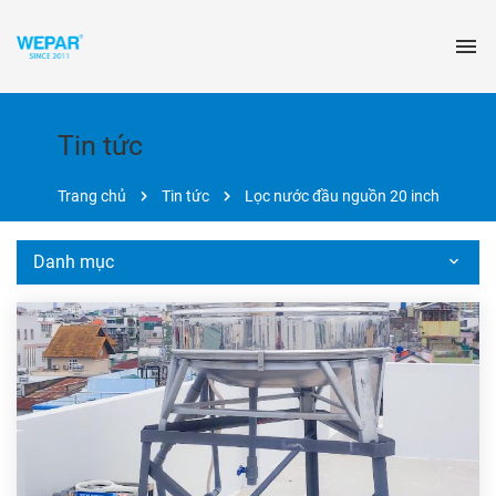
Tin tức
Trang chủ
Tin tức
Lọc nước đầu nguồn 20 inch
Danh mục