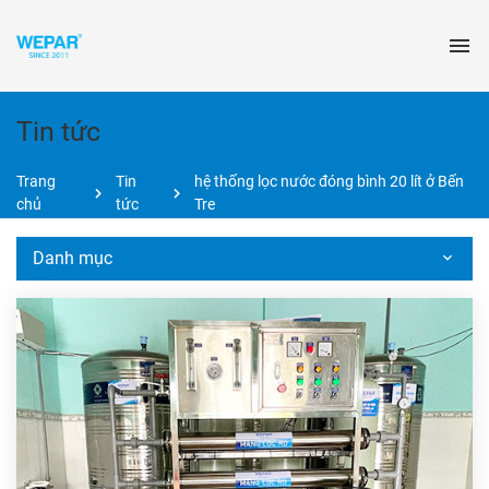
Tin tức
Trang
Tin
hệ thống lọc nước đóng bình 20 lít ở Bến
chủ
tức
Tre
Danh mục