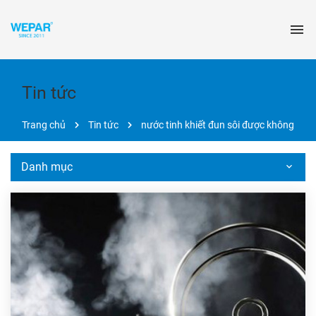
Tin tức
Trang chủ
Tin tức
nước tinh khiết đun sôi được không
Danh mục