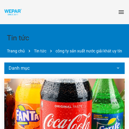
Tin tức
Trang chủ
Tin tức
công ty sản xuất nước giải khát uy tín
Danh mục