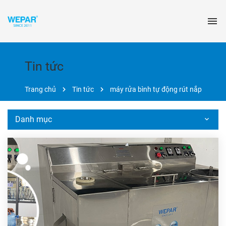
Tin tức
Trang chủ
Tin tức
máy rửa bình tự động rút nắp
Danh mục