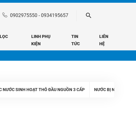
0902975550
-
0934195657
 LỌC
LINH PHỤ
TIN
LIÊN
KIỆN
TỨC
HỆ
C NƯỚC SINH HOẠT THÔ ĐẦU NGUỒN 3 CẤP
NƯỚC BỊ NHIỄM MA