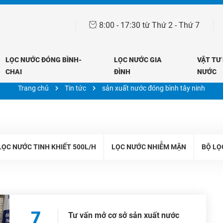
8:00 - 17:30 từ Thứ 2 - Thứ 7
LỌC NƯỚC ĐÓNG BÌNH-
LỌC NƯỚC GIA
VẬT TƯ
Tin tức
CHAI
ĐÌNH
NƯỚC
Trang chủ
Tin tức
sản xuất nước đóng bình tây ninh
ỌC NƯỚC TINH KHIẾT 500L/H
LỌC NƯỚC NHIỄM MẶN
BỘ LỌ
7
Tư vấn mở cơ sở sản xuất nước