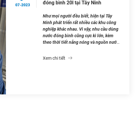
đóng bình 20l tại Tây Ninh
07-2023
Như mọi người đều biết, hiện tại Tây
Ninh phát triển rất nhiều các khu công
nghiệp khác nhau. Vì vậy, nhu cầu dùng
nước đóng bình cũng cực kì lớn, kèm
theo thời tiết nắng nóng và nguồn nước
Tây Ninh ô nhiễm bởi hàm lượng phèn
rất nhiều. Do đó, tư vấn mở […]
Xem chi tiết