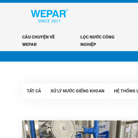
CÂU CHUYỆN VỀ
LỌC NƯỚC CÔNG
WEPAR
NGHIỆP
TẤT CẢ
XỬ LÝ NƯỚC GIẾNG KHOAN
HỆ THỐNG L