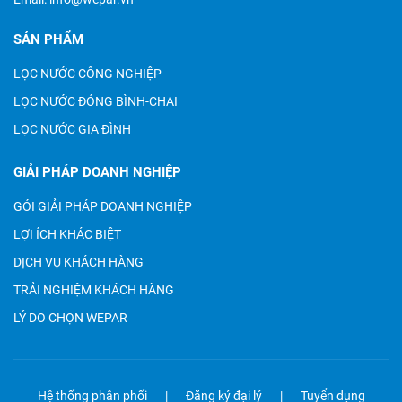
SẢN PHẨM
LỌC NƯỚC CÔNG NGHIỆP
LỌC NƯỚC ĐÓNG BÌNH-CHAI
LỌC NƯỚC GIA ĐÌNH
GIẢI PHÁP DOANH NGHIỆP
GÓI GIẢI PHÁP DOANH NGHIỆP
LỢI ÍCH KHÁC BIỆT
DỊCH VỤ KHÁCH HÀNG
TRẢI NGHIỆM KHÁCH HÀNG
LÝ DO CHỌN WEPAR
Hệ thống phân phối
Đăng ký đại lý
Tuyển dụng