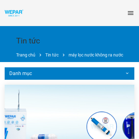
Tin tức
Trang chủ
Tin tức
máy lọc nước không ra nước
Danh mục