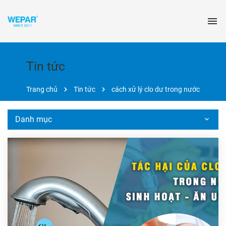
Tin tức
Trang chủ
Tin tức
cách xử lý clo dư trong nước
Danh mục