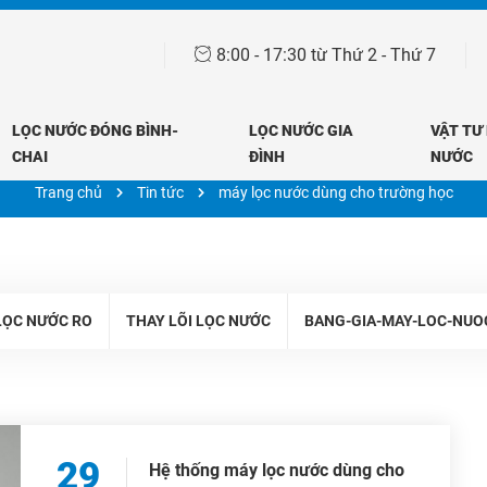
8:00 - 17:30 từ Thứ 2 - Thứ 7
LỌC NƯỚC ĐÓNG BÌNH-
LỌC NƯỚC GIA
VẬT TƯ
Tin tức
CHAI
ĐÌNH
NƯỚC
Trang chủ
Tin tức
máy lọc nước dùng cho trường học
LỌC NƯỚC RO
THAY LÕI LỌC NƯỚC
BANG-GIA-MAY-LOC-NUO
29
Hệ thống máy lọc nước dùng cho