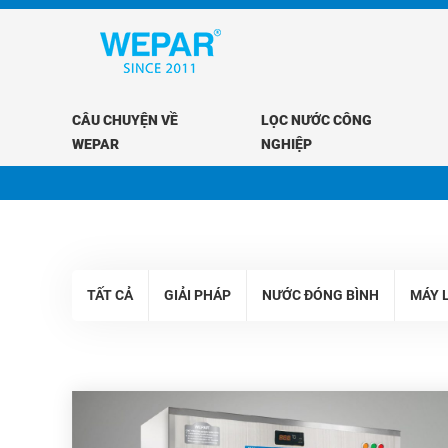
CÂU CHUYỆN VỀ
LỌC NƯỚC CÔNG
WEPAR
NGHIỆP
TẤT CẢ
GIẢI PHÁP
NƯỚC ĐÓNG BÌNH
MÁY 