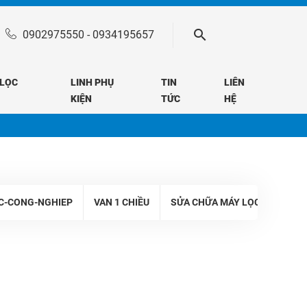
0902975550
-
0934195657
 LỌC
LINH PHỤ
TIN
LIÊN
KIỆN
TỨC
HỆ
C-CONG-NGHIEP
VAN 1 CHIỀU
SỬA CHỮA MÁY LỌC NƯỚC CÔ