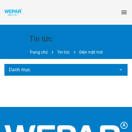
Tin tức
Trang chủ
Tin tức
Điện mặt trời
Danh mục