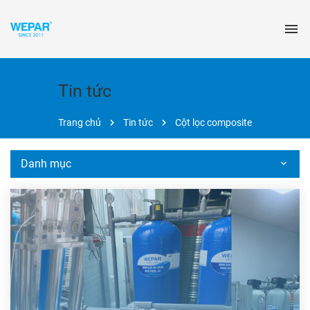
Tin tức
Trang chủ
Tin tức
Cột lọc composite
Danh mục