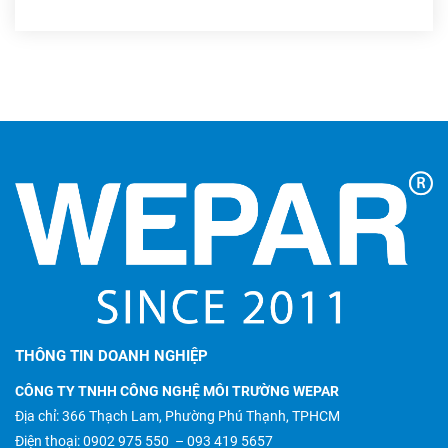
cột lọc composite và hệ thống lọc RO (Reverse
Osmosis). Vậy hai thành phần này có vai trò gì?
Chúng hoạt động ra sao và mang lại lợi ích thế
nào cho doanh nghiệp? Bài viết này sẽ giúp bạn
khám phá chi tiết.
THÔNG TIN DOANH NGHIỆP
CÔNG TY TNHH CÔNG NGHỆ MÔI TRƯỜNG WEPAR
Địa chỉ: 366 Thạch Lam, Phường Phú Thạnh, TPHCM
Điện thoại:
0902 975 550
–
093 419 5657