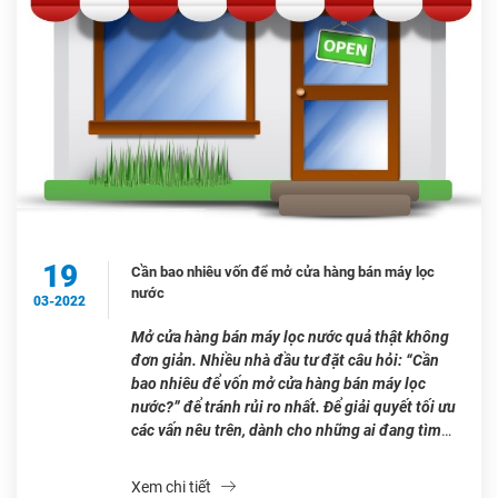
19
Cần bao nhiêu vốn để mở cửa hàng bán máy lọc
nước
03-2022
Mở cửa hàng bán máy lọc nước quả thật không
đơn giản. Nhiều nhà đầu tư đặt câu hỏi: “Cần
bao nhiêu để vốn mở cửa hàng bán máy lọc
nước?” để tránh rủi ro nhất. Để giải quyết tối ưu
các vấn nêu trên, dành cho những ai đang tìm
hiểu về thị trường […]
Xem chi tiết