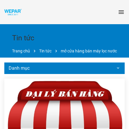
Tin tức
Trang chủ
Tin tức
mở cửa hàng bán máy lọc nước
Danh mục