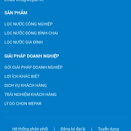
SẢN PHẨM
LỌC NƯỚC CÔNG NGHIỆP
LỌC NƯỚC ĐÓNG BÌNH-CHAI
LỌC NƯỚC GIA ĐÌNH
GIẢI PHÁP DOANH NGHIỆP
GÓI GIẢI PHÁP DOANH NGHIỆP
LỢI ÍCH KHÁC BIỆT
DỊCH VỤ KHÁCH HÀNG
TRẢI NGHIỆM KHÁCH HÀNG
LÝ DO CHỌN WEPAR
Hệ thống phân phối
Đăng ký đại lý
Tuyển dụng