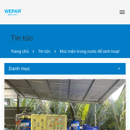
Tin tức
Trang chủ
Tin tức
khử mặn trong nước để sinh hoạt
Danh mục