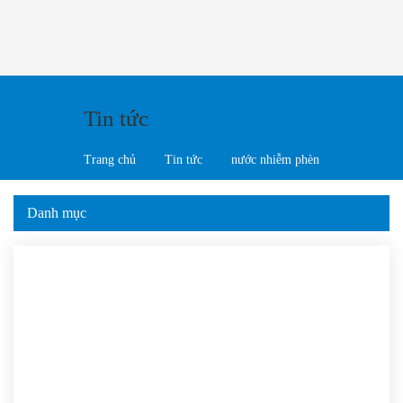
Tin tức
Trang chủ
Tin tức
nước nhiễm phèn
Danh mục