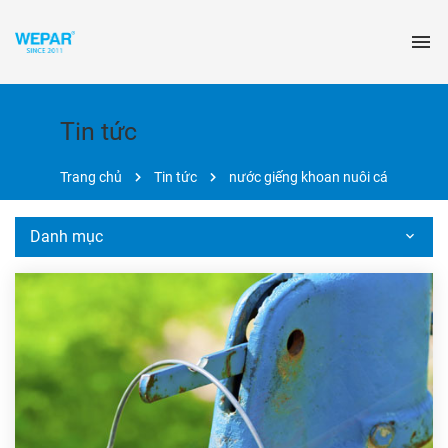
Tin tức
Trang chủ
Tin tức
nước giếng khoan nuôi cá
Danh mục